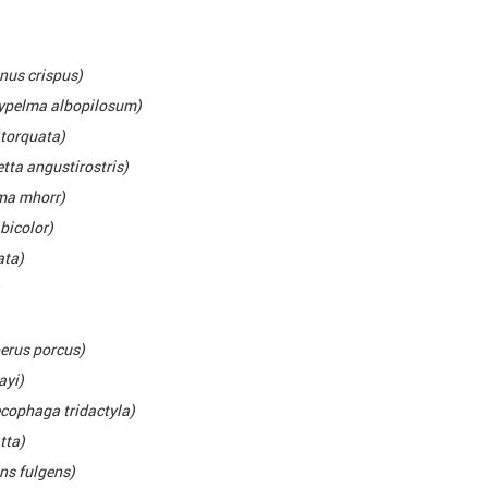
nus crispus)
ypelma albopilosum)
torquata)
ta angustirostris)
ma mhorr)
bicolor)
ata)
rus porcus)
ayi)
ophaga tridactyla)
tta)
ens fulgens)