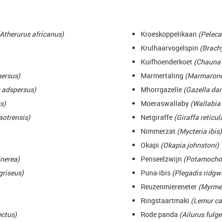
(Atherurus africanus)
Kroeskoppelikaan
(Peleca
Krulhaarvogelspin
(Brach
Kuifhoenderkoet
(Chauna 
ersus)
Marmertaling
(Marmaronet
 adspersus)
Mhorrgazelle
(Gazella da
us)
Moeraswallaby
(Wallabia 
aotrensis)
Netgiraffe
(Giraffa reticul
Nimmerzat
(Mycteria ibis)
Okapi
(Okapia johnstoni)
inerea)
Penseelzwijn
(Potamochoe
riseus)
Puna-ibis
(Plegadis ridgw
Reuzenmiereneter
(Myrmec
Ringstaartmaki
(Lemur ca
ectus)
Rode panda
(Ailurus fulg