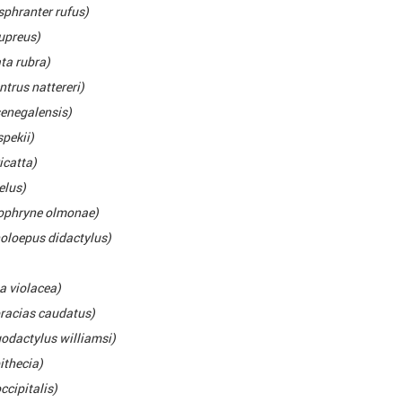
phranter rufus)
upreus)
ta rubra)
trus nattereri)
enegalensis)
pekii)
icatta)
elus)
phryne olmonae)
oloepus didactylus)
 violacea)
racias caudatus)
odactylus williamsi)
ithecia)
ccipitalis)