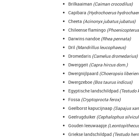
Brilkaaiman
(Caiman crocodilus)
Capibara
(Hydrochoerus hydrochaer
Cheeta
(Acinonyx jubatus jubatus)
Chileense flamingo
(Phoenicopterus 
Darwins nandoe
(Rhea pennata)
Dril
(Mandrillus leucophaeus)
Dromedaris
(Camelus dromedarius)
Dwerggeit
(Capra hircus dom.)
Dwergnijlpaard
(Choeropsis liberien
Dwergzeboe
(Bos taurus indicus)
Egyptische landschildpad
(Testudo 
Fossa
(Cryptoprocta ferox)
Geelborst kapucijnaap
(Sapajus xan
Geelrugduiker
(Cephalophus silvicul
Gouden leeuwaapje
(Leontopithecus
Griekse landschildpad
(Testudo her