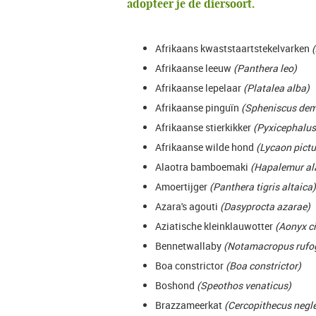
adopteer je de diersoort.
Afrikaans kwaststaartstekelvarken
Afrikaanse leeuw
(Panthera leo)
Afrikaanse lepelaar
(Platalea alba)
Afrikaanse pinguïn
(Spheniscus dem
Afrikaanse stierkikker
(Pyxicephalus
Afrikaanse wilde hond
(Lycaon pict
Alaotra bamboemaki
(Hapalemur al
Amoertijger
(Panthera tigris altaica)
Azara's agouti
(Dasyprocta azarae)
Aziatische kleinklauwotter
(Aonyx c
Bennetwallaby
(Notamacropus rufog
Boa constrictor
(Boa constrictor)
Boshond
(Speothos venaticus)
Brazzameerkat
(Cercopithecus negl