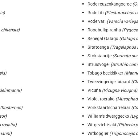
Rode reuzenkangoeroe
(Os
is)
Rode titi
(Plecturocebus c
Rode vari
(Varecia variega
chilensis)
Roodbuikpiranha
(Pygocen
Senegal Galago
(Galago s
Sitatoenga
(Tragelaphus s
Stokstaartje
(Suricata sur
Struisvogel
(Struthio cam
sis)
Tobago beekkikker
(Manno
Tweevingerige luiaard
(Ch
kleinmanni)
Vicuña
(Vicugna vicugna)
Violet toerako
(Musophaga
thosternos)
Vorkstaartscharrelaar
(Co
tor)
William's dwerggecko
(Lyg
 rosalia)
Witgezichtsaki
(Pithecia p
manni)
Witkopgier
(Trigonoceps o